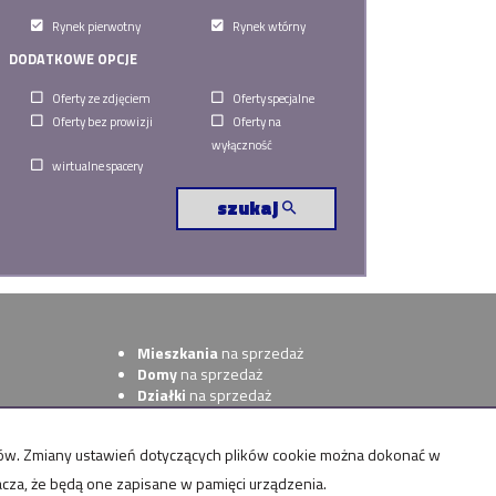
Rynek pierwotny
Rynek wtórny
DODATKOWE OPCJE
Oferty ze zdjęciem
Oferty specjalne
Oferty bez prowizji
Oferty na
wyłączność
wirtualne spacery
szukaj
Mieszkania
na sprzedaż
Domy
na sprzedaż
Działki
na sprzedaż
Lokale
na sprzedaż
Hale
na sprzedaż
ntów. Zmiany ustawień dotyczących plików cookie można dokonać w
Obiekty
na sprzedaż
acza, że będą one zapisane w pamięci urządzenia.