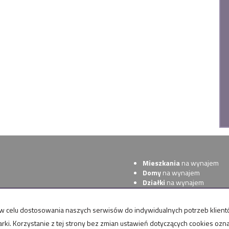
Mieszkania
na wynajem
Domy
na wynajem
Działki
na wynajem
Lokale
na wynajem
Hale
na wynajem
raz w celu dostosowania naszych serwisów do indywidualnych potrzeb klie
Obiekty
na wynajem
arki. Korzystanie z tej strony bez zmian ustawień dotyczących cookies ozn