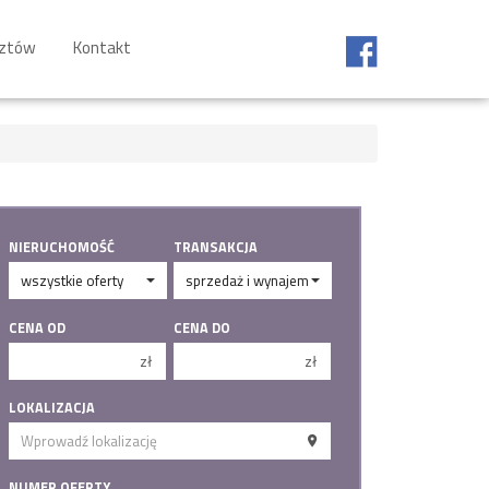
sztów
Kontakt
NIERUCHOMOŚĆ
TRANSAKCJA
CENA OD
CENA DO
zł
zł
150 000 zł
150 000 zł
LOKALIZACJA
200 000 zł
200 000 zł
250 000 zł
250 000 zł
NUMER OFERTY