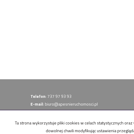
Telefon
: 737 97 93 93
E-mail
:
biuro@apesnieruchomosci.pl
FB
:
/apesnieruchomosci
kredythipotecznynadom.pl
Ta strona wykorzystuje pliki cookies w celach statystycznych o
dowolnej chwili modyfikując ustawienia przegląd