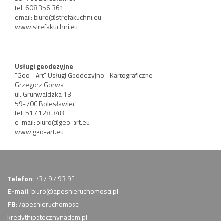
tel. 608 356 361
email:
biuro@strefakuchni.eu
www.strefakuchni.eu
Usługi geodezyjne
"Geo - Art" Usługi Geodezyjno - Kartograficzne
Grzegorz Gorwa
ul. Grunwaldzka 13
59-700 Bolesławiec
tel. 517 128 348
e-mail:
biuro@geo-art.eu
www.geo-art.eu
Telefon
: 737 97 93 93
E-mail
:
biuro@apesnieruchomosci.pl
FB
:
/apesnieruchomosci
kredythipotecznynadom.pl