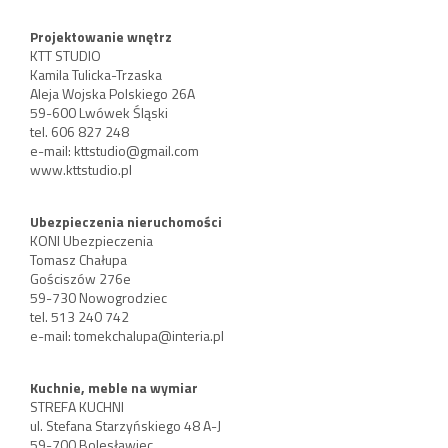
Projektowanie wnętrz
KTT STUDIO
Kamila Tulicka-Trzaska
Aleja Wojska Polskiego 26A
59-600 Lwówek Śląski
tel. 606 827 248
e-mail:
kttstudio@gmail.com
www.kttstudio.pl
Ubezpieczenia nieruchomości
KONI Ubezpieczenia
Tomasz Chałupa
Gościszów 276e
59-730 Nowogrodziec
tel. 513 240 742
e-mail:
tomekchalupa@interia.pl
Kuchnie, meble na wymiar
STREFA KUCHNI
ul. Stefana Starzyńskiego 48 A-J
59-700 Bolesławiec