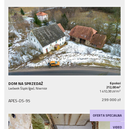
DOM NA SPRZEDAŻ
6 pokoi
2
212,00 m
Lwówek Śląski (gw), Niwnice
2
1 410,38 zł/m
299 000 zł
APES-DS-95
OFERTA SPECJALNA
VIDEO