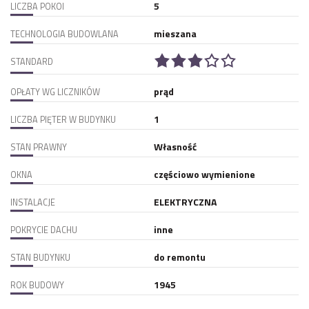
5
LICZBA POKOI
mieszana
TECHNOLOGIA BUDOWLANA
STANDARD
prąd
OPŁATY WG LICZNIKÓW
1
LICZBA PIĘTER W BUDYNKU
Własność
STAN PRAWNY
częściowo wymienione
OKNA
ELEKTRYCZNA
INSTALACJE
inne
POKRYCIE DACHU
do remontu
STAN BUDYNKU
1945
ROK BUDOWY