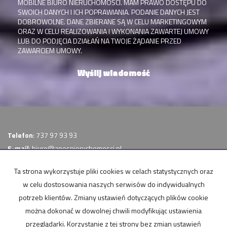
MOBILNE BIURO NIERUCHOMOŚCI. MAM PRAWO DOSTĘPU DO
SWOICH DANYCH I ICH POPRAWIANIA. PODANIE DANYCH JEST
DOBROWOLNE. DANE ZBIERANE SĄ W CELU MARKETINGOWYM
ORAZ W CELU REALIZOWANIA I WYKONANIA ZAWARTEJ UMOWY
LUB DO PODJĘCIA DZIAŁAŃ NA TWOJE ŻĄDANIE PRZED
ZAWARCIEM UMOWY.
Telefon
: 737 97 93 93
E-mail
:
biuro@apesnieruchomosci.pl
FB
:
/apesnieruchomosci
Ta strona wykorzystuje pliki cookies w celach statystycznych oraz
kredythipotecznynadom.pl
w celu dostosowania naszych serwisów do indywidualnych
Mieszkania
na wynajem
potrzeb klientów. Zmiany ustawień dotyczących plików cookie
Domy
na wynajem
można dokonać w dowolnej chwili modyfikując ustawienia
Działki
na wynajem
Lokale
na wynajem
przeglądarki. Korzystanie z tej strony bez zmian ustawień