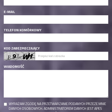
E-MAIL
TELEFON KOMÓRKOWY
KOD ZABEZPIECZAJĄCY
WIADOMOŚĆ
WYRAŻAM ZGODĘ NA PRZETWARZANIE PODANYCH PRZEZE MNIE
DANYCH OSOBOWYCH. ADMINISTRATOREM DANYCH JEST APES