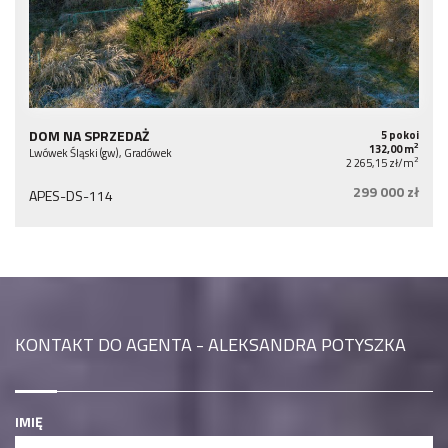
DOM NA SPRZEDAŻ
5 pokoi
2
132,00 m
Lwówek Śląski (gw), Gradówek
2
2 265,15 zł/m
299 000 zł
APES-DS-114
KONTAKT DO AGENTA - ALEKSANDRA POTYSZKA
IMIĘ