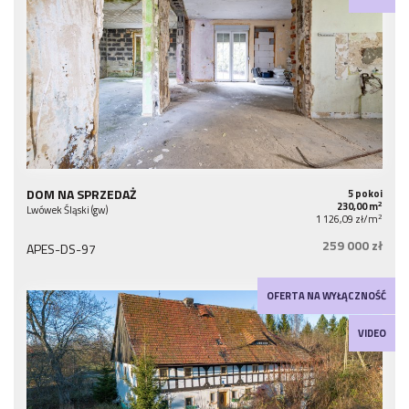
DOM NA SPRZEDAŻ
5 pokoi
2
230,00 m
Lwówek Śląski (gw)
2
1 126,09 zł/m
259 000 zł
APES-DS-97
OFERTA NA WYŁĄCZNOŚĆ
VIDEO