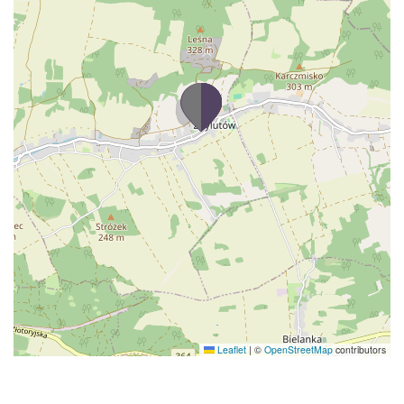
Leaflet
|
©
OpenStreetMap
contributors