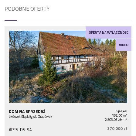
PODOBNE OFERTY
OFERTA NA WYŁĄCZNOŚĆ
VIDEO
DOM NA SPRZEDAŻ
5 pokoi
2
132,00 m
Lwówek Śląski (gw), Gradówek
2
2 803,03 zł/m
370 000 zł
APES-DS-94