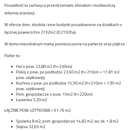
Posiadłość ta zachwyca przestrzeniami, klimatem i możliwością
własnej aranżacji.
W ofercie dom, stodoła i inne budynki posadowione na działkach o
łącznej powierzchni 2192m2 (0,2192ha).
W domu mieszkalnym mamy pomieszczenia na parterze oraz piętrze.
Parter to:
Hol o pow. 23,80 m2 (h=230cm)
Pokój o pow. po podłodze 23,60 m2 (h=210cm = 11,81 m2
pow. użytkowej)
Kuchnia o pow. po podłodze 15,90 m2 (h=210cm = 7,95 m2
pow. użytkowej)
Pom. gospodarcze o pow. 15m2 (h=220cm)
Łazienka 3,20 m2
ŁĄCZNIE POW. UŻYTKOWA = 61,76 m2
Spiżarka 8 m2; pom. gospodarcze 14,82 m2; wc ok. 1,8 m2
Stajnia 32,65 m2