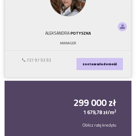
38
OFERT
ALEKSANDRA
POTYSZKA
MANAGER
737 97 93 93
zostaw wiadomość
299 000 zł
2
1 679,78 zł/m
Oblicz ratę kredytu