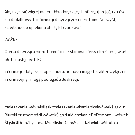
Aby uzyskać więcej materiałów dotyczących oferty, tj. zdjęć, rzutów
lub dodatkowych informacji dotyczących nieruchomości, wyślij
zapytanie do opiekuna oferty lub zadzwoń.
WAŻNE!
Oferta dotycząca nieruchomości nie stanowi oferty określonej w art.
66 1 i następnych KC.
Informacje dotyczące opisu nieruchomości mają charakter wyłącznie
informacyjny i mogą podlegać aktualizacji.
#mieszkanielwówekśląski#mieszkaniewkamienicylwówekśląski #
BiuroNieruchomościLwówekŚląski #MieszkanieDoRemontuLwówek
Śląski #DomZbylutów #SiedliskoDolnySlask #ZbylutowStodola