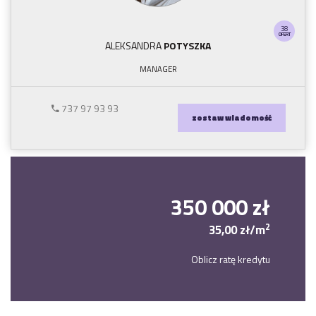
38
OFERT
ALEKSANDRA
POTYSZKA
MANAGER
737 97 93 93
zostaw wiadomość
350 000 zł
2
35,00 zł/m
Oblicz ratę kredytu