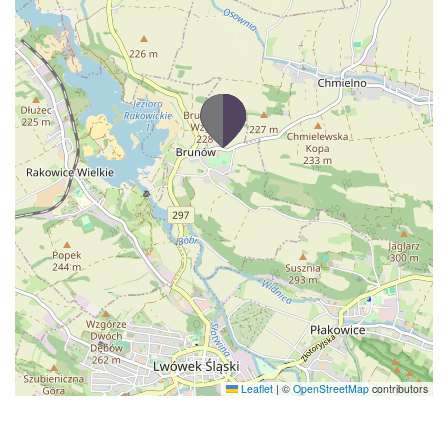
Leaflet
|
©
OpenStreetMap
contributors