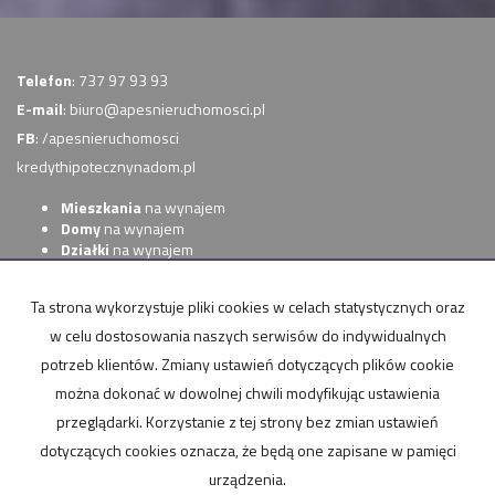
Telefon
: 737 97 93 93
E-mail
:
biuro@apesnieruchomosci.pl
FB
:
/apesnieruchomosci
kredythipotecznynadom.pl
Mieszkania
na wynajem
Domy
na wynajem
Działki
na wynajem
Lokale
na wynajem
Hale
na wynajem
Ta strona wykorzystuje pliki cookies w celach statystycznych oraz
Obiekty
na wynajem
w celu dostosowania naszych serwisów do indywidualnych
Mieszkania
na sprzedaż
potrzeb klientów. Zmiany ustawień dotyczących plików cookie
Domy
na sprzedaż
Działki
na sprzedaż
można dokonać w dowolnej chwili modyfikując ustawienia
Lokale
na sprzedaż
przeglądarki. Korzystanie z tej strony bez zmian ustawień
Hale
na sprzedaż
dotyczących cookies oznacza, że będą one zapisane w pamięci
Obiekty
na sprzedaż
urządzenia.