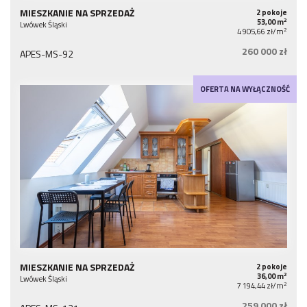
MIESZKANIE NA SPRZEDAŻ
2 pokoje
2
53,00 m
Lwówek Śląski
2
4 905,66 zł/m
260 000 zł
APES-MS-92
OFERTA NA WYŁĄCZNOŚĆ
MIESZKANIE NA SPRZEDAŻ
2 pokoje
2
36,00 m
Lwówek Śląski
2
7 194,44 zł/m
259 000 zł