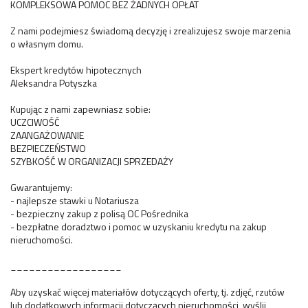
KOMPLEKSOWA POMOC BEZ ŻADNYCH OPŁAT
Z nami podejmiesz świadomą decyzję i zrealizujesz swoje marzenia
o własnym domu.
Ekspert kredytów hipotecznych
Aleksandra Potyszka
Kupując z nami zapewniasz sobie:
UCZCIWOŚĆ
ZAANGAŻOWANIE
BEZPIECZEŃSTWO
SZYBKOŚĆ W ORGANIZACJI SPRZEDAŻY
Gwarantujemy:
- najlepsze stawki u Notariusza
- bezpieczny zakup z polisą OC Pośrednika
- bezpłatne doradztwo i pomoc w uzyskaniu kredytu na zakup
nieruchomości.
__________________
Aby uzyskać więcej materiałów dotyczących oferty, tj. zdjęć, rzutów
lub dodatkowych informacji dotyczących nieruchomości, wyślij