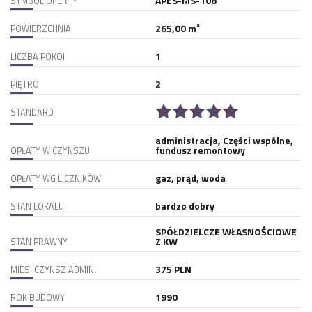
APES-MS-108
SYMBOL OFERTY
265,00 m²
POWIERZCHNIA
1
LICZBA POKOI
2
PIĘTRO
STANDARD
administracja, Części wspólne,
fundusz remontowy
OPŁATY W CZYNSZU
gaz, prąd, woda
OPŁATY WG LICZNIKÓW
bardzo dobry
STAN LOKALU
SPÓŁDZIELCZE WŁASNOŚCIOWE
Z KW
STAN PRAWNY
375 PLN
MIES. CZYNSZ ADMIN.
1990
ROK BUDOWY