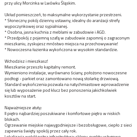
przy ulicy Morcinka w Lwówku Śląskim.
Układ pomieszczeń, to maksymalne wykorzystanie przestrzeni.
* Słoneczny pokój dzienny ustawny, idealny do aranżacji strefy
wypoczynkowej oraz sypialnianej.
* Osobna, jasna kuchnia z meblami w zabudowie i AGD.
* Przedpokój z pojemną szafą w zabudowie zapomnij o zagraconym
mieszkaniu, zyskujesz mnóstwo miejsca na przechowywanie!
* Nowoczesna łazienka wykończona w wysokim standardzie.
Wchodzisz i mieszkasz!
Mieszkanie przeszło kapitalny remont.
Wymieniono instalacje, wyrównano ściany, położono nowoczesne
podłogi - parkiet oraz zamontowano nową stolarkę drzwiową.
Standard wykończenia pozwala na natychmiastowe wprowadzenie
się lub wyposażenie pod klucz bez ponoszenia jakichkolwiek
kosztów na start.
Najważniejsze atuty:
II piętro najbardziej poszukiwane i komfortowe piętro w niskich
blokach.
Ogrzewanie miejskie najwygodniejsze i bezobsługowe, ciepło z sieci
zapewnia święty spokój przez cały rok.
Lokalizacja wokół pełna infrastruktura: sklepy, punkty usługowe,