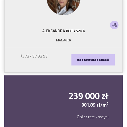
38
OFERT
ALEKSANDRA
POTYSZKA
MANAGER
737 97 93 93
zostaw wiadomość
239 000 zł
2
901,89 zł/m
Oblicz ratę kredytu